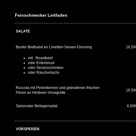
Feinschmecker Leitfaden
SALATE
Bunter Blattsalat an Limetten-Sesam-Dressing
16,5
mit Roastbeef
oder Entenbrust
oder Seranoschinken
oder Räucherlachs
Ruccola mit Pinienkernen und gebratenen frischen
16,50
Pilzen an Himbeer-Vinaigrette
Saisonaler Beilagensalat
6,50
VORSPEISEN