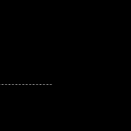
€
€
€
€