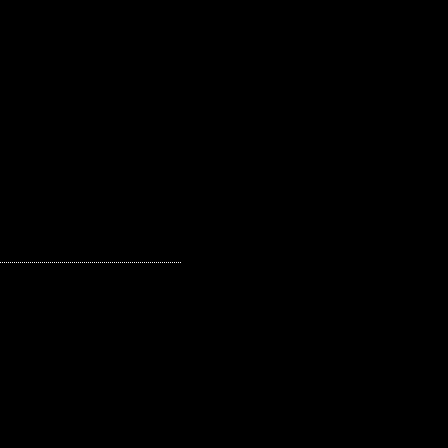
€
€
€
€
€