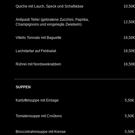
Quiche mit Lauch, Speck und Schafskäse
10,50
Antipasti Teller (gebratene Zucchini, Paprika,
12,50
Champignons und eingelegte Zwiebeln)
Vitello Tonnato mit Baguette
16,50
Lachstartar auf Feldsalat
16,50
Rührei mit Nordseekrabben
16,50
SUPPEN
Kartoffelsuppe mit Einlage
5,50€
Tomatensuppe mit Croûtons
5,50€
Broccolirahmsuppe mit Kresse
5,50€