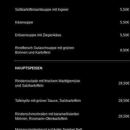
Süßkartoffelsamtsuppe mit Ingwer
5,50€
Käsesuppe
5,50€
Erbsensuppe mit Ziegenkäse
5,50€
Rindfleisch Gulaschsuppe mit grünen
8,50€
Bohnen und Kartoffeln
HAUPTSPEISEN
Rinderroulade mit frischem Marktgemüse
28,50
und Salzkartoffeln
Tafelspitz mit grüner Sauce, Salzkartoffeln
28,50
Rinderschmorbraten mit karamellisierten
28,50€
Möhren, Rosmarin-Ofenkartoffeln
Maispoulardenbrust auf Apfel-Zwiebel Bett,